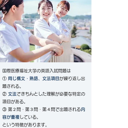
国際医療福祉大学の英語入試問題は
①
同じ構文・熟語、文法項目
が繰り返し出
題される。
②
文法
できちんとした理解が必要な特定の
項目がある。
​③ 第２問・第３問・第４問で出題される
内
容が重複
している。
​という特徴があります。